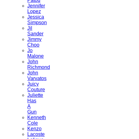
Patou
Jennifer
Lopez
Jessica
Simpson
Jil
Sander
Jimmy
Choo
Jo
Malone
John
Richmond
John
Varvatos
Juicy
Couture
Juliette
Has
A
Gun
Kenneth
Cole
Kenzo
Lacoste