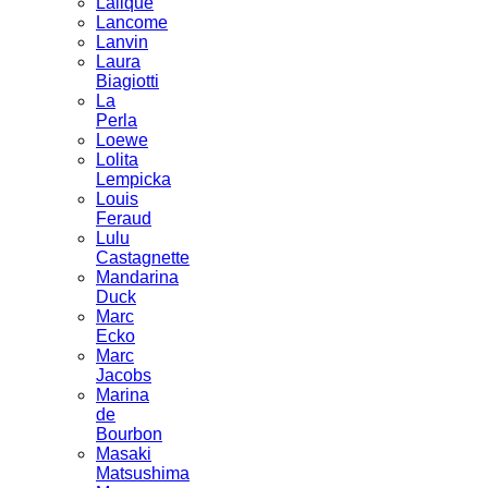
Lalique
Lancome
Lanvin
Laura
Biagiotti
La
Perla
Loewe
Lolita
Lempicka
Louis
Feraud
Lulu
Castagnette
Mandarina
Duck
Marc
Ecko
Marc
Jacobs
Marina
de
Bourbon
Masaki
Matsushima