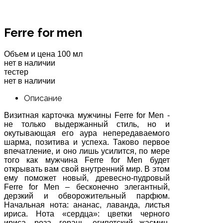
Ferre for men
Объем и цена
100 мл
нет в наличии
тестер
нет в наличии
Описание
Визитная карточка мужчины Ferre for Men -
не только выдержанный стиль, но и
окутывающая его аура непередаваемого
шарма, позитива и успеха. Таково первое
впечатление, и оно лишь усилится, по мере
того как мужчина Ferre for Men будет
открывать вам свой внутренний мир. В этом
ему поможет новый, древесно-пудровый
Ferre for Men – бесконечно элегантный,
дерзкий и обворожительный парфюм.
Начальная нота: ананас, лаванда, листья
ириса. Нота «сердца»: цветки черного
ириса, роза, герань, египетский жасмин,