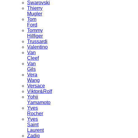
Swarovski
Thierry
Mugler
Tom
Ford
Tommy
Hilfiger
Trussardi
Valentino
Van
Cleef
Van
Gils
Vera
Wang
Versace
Viktor&Rolf
Yohji
Yamamoto
Yves
Rocher
Yves
Saint
Laurent
Zadig