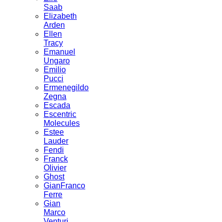
Saab
Elizabeth
Arden
Ellen
Tracy
Emanuel
Ungaro
Emilio
Pucci
Ermenegildo
Zegna
Escada
Escentric
Molecules
Estee
Lauder
Fendi
Franck
Olivier
Ghost
GianFranco
Ferre
Gian
Marco
Venturi