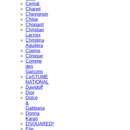
Cerruti
Chanel
Chevignon
Chloe
Chopard
Christian
Lacroix
Christina
Aguilera
Clarins
Clinique
Comme
des
Garcons
CoSTUME
NATIONAL
Davidoff
Dior
Dolce
&
Gabbana
Donna
Karan
DSQUARED²
Elie