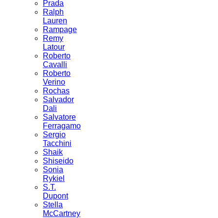
Prada
Ralph
Lauren
Rampage
Remy
Latour
Roberto
Cavalli
Roberto
Verino
Rochas
Salvador
Dali
Salvatore
Ferragamo
Sergio
Tacchini
Shaik
Shiseido
Sonia
Rykiel
S.T.
Dupont
Stella
McCartney