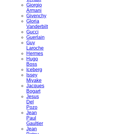
Giorgio
Armani
Givenchy
Gloria
Vanderbilt
Gucci
Guerlain
Guy
Laroche
Hermes
Hugo
Boss
Iceberg
Issey
Miyake
Jacques
Bogart
Jesus
Del
Pozo
Jean
Paul
Gaultier
Jean