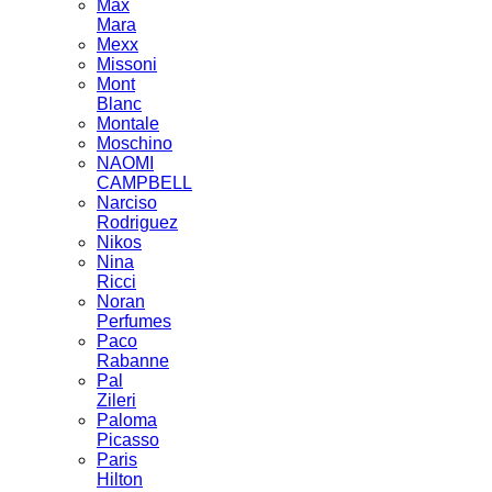
Max
Mara
Mexx
Missoni
Mont
Blanc
Montale
Moschino
NAOMI
CAMPBELL
Narciso
Rodriguez
Nikos
Nina
Ricci
Noran
Perfumes
Paco
Rabanne
Pal
Zileri
Paloma
Picasso
Paris
Hilton