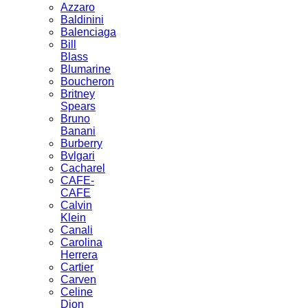
Azzaro
Baldinini
Balenciaga
Bill
Blass
Blumarine
Boucheron
Britney
Spears
Bruno
Banani
Burberry
Bvlgari
Cacharel
CAFE-
CAFЕ
Calvin
Klein
Canali
Carolina
Herrera
Cartier
Carven
Celine
Dion