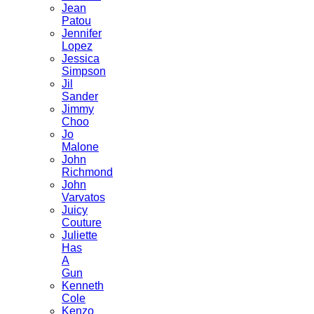
Jean
Patou
Jennifer
Lopez
Jessica
Simpson
Jil
Sander
Jimmy
Choo
Jo
Malone
John
Richmond
John
Varvatos
Juicy
Couture
Juliette
Has
A
Gun
Kenneth
Cole
Kenzo