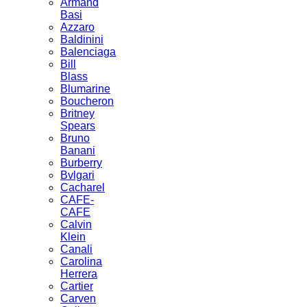
Armand
Basi
Azzaro
Baldinini
Balenciaga
Bill
Blass
Blumarine
Boucheron
Britney
Spears
Bruno
Banani
Burberry
Bvlgari
Cacharel
CAFE-
CAFЕ
Calvin
Klein
Canali
Carolina
Herrera
Cartier
Carven