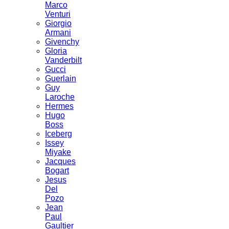
Marco
Venturi
Giorgio
Armani
Givenchy
Gloria
Vanderbilt
Gucci
Guerlain
Guy
Laroche
Hermes
Hugo
Boss
Iceberg
Issey
Miyake
Jacques
Bogart
Jesus
Del
Pozo
Jean
Paul
Gaultier