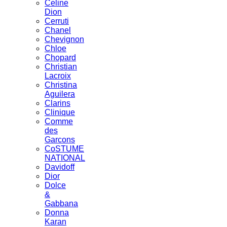
Celine
Dion
Cerruti
Chanel
Chevignon
Chloe
Chopard
Christian
Lacroix
Christina
Aguilera
Clarins
Clinique
Comme
des
Garcons
CoSTUME
NATIONAL
Davidoff
Dior
Dolce
&
Gabbana
Donna
Karan