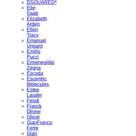
DSQUARED²
Elie
Saab
Elizabeth
Arden
Ellen
Tracy
Emanuel
Ungaro
Emilio
Pucci
Ermenegildo
Zegna
Escada
Escentric
Molecules
Estee
Lauder
Fendi
Franck
Olivier
Ghost
GianFranco
Ferre
Gian