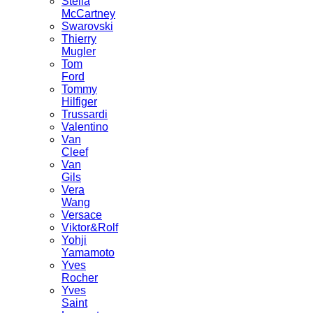
Stella
McCartney
Swarovski
Thierry
Mugler
Tom
Ford
Tommy
Hilfiger
Trussardi
Valentino
Van
Cleef
Van
Gils
Vera
Wang
Versace
Viktor&Rolf
Yohji
Yamamoto
Yves
Rocher
Yves
Saint