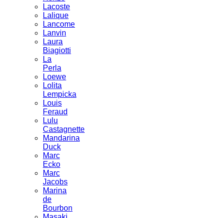
Lacoste
Lalique
Lancome
Lanvin
Laura
Biagiotti
La
Perla
Loewe
Lolita
Lempicka
Louis
Feraud
Lulu
Castagnette
Mandarina
Duck
Marc
Ecko
Marc
Jacobs
Marina
de
Bourbon
Masaki