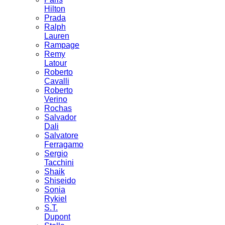
Hilton
Prada
Ralph
Lauren
Rampage
Remy
Latour
Roberto
Cavalli
Roberto
Verino
Rochas
Salvador
Dali
Salvatore
Ferragamo
Sergio
Tacchini
Shaik
Shiseido
Sonia
Rykiel
S.T.
Dupont