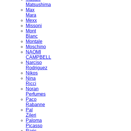
Matsushima
Max
Mara
Mexx
Missoni
Mont
Blanc
Montale
Moschino
NAOMI
CAMPBELL
Narciso
Rodriguez
Nikos
Nina
Ricci
Noran
Perfumes
Paco
Rabanne
Pal
Zileri
Paloma
Picasso
Paris