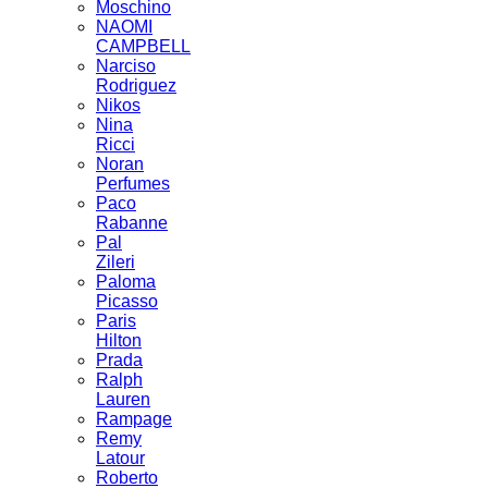
Moschino
NAOMI
CAMPBELL
Narciso
Rodriguez
Nikos
Nina
Ricci
Noran
Perfumes
Paco
Rabanne
Pal
Zileri
Paloma
Picasso
Paris
Hilton
Prada
Ralph
Lauren
Rampage
Remy
Latour
Roberto