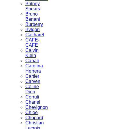
Britney
Spears
Bruno
Banani
Burberry
Bvlgari
Cacharel
CAFE-
CAFЕ
Calvin
Klein
Canali
Carolina
Herrera
Cartier
Carven
Celine
Dion
Cerruti
Chanel
Chevignon
Chloe
Chopard
Christian
Lacroix