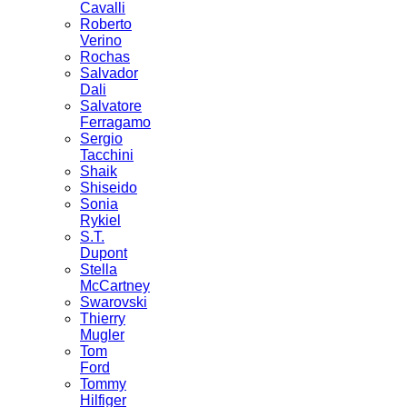
Cavalli
Roberto
Verino
Rochas
Salvador
Dali
Salvatore
Ferragamo
Sergio
Tacchini
Shaik
Shiseido
Sonia
Rykiel
S.T.
Dupont
Stella
McCartney
Swarovski
Thierry
Mugler
Tom
Ford
Tommy
Hilfiger