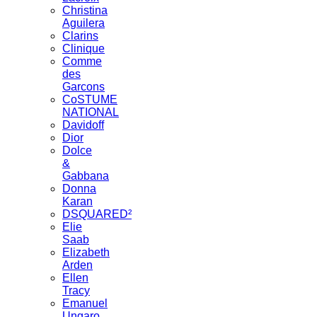
Christina
Aguilera
Clarins
Clinique
Comme
des
Garcons
CoSTUME
NATIONAL
Davidoff
Dior
Dolce
&
Gabbana
Donna
Karan
DSQUARED²
Elie
Saab
Elizabeth
Arden
Ellen
Tracy
Emanuel
Ungaro