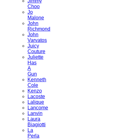
Jimmy
Choo
Jo
Malone
John
Richmond
John
Varvatos
Juicy
Couture
Juliette
Has
A
Gun
Kenneth
Cole
Kenzo
Lacoste
Lalique
Lancome
Lanvin
Laura
Biagiotti
La
Perla