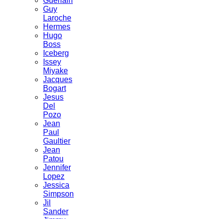
Guerlain
Guy
Laroche
Hermes
Hugo
Boss
Iceberg
Issey
Miyake
Jacques
Bogart
Jesus
Del
Pozo
Jean
Paul
Gaultier
Jean
Patou
Jennifer
Lopez
Jessica
Simpson
Jil
Sander